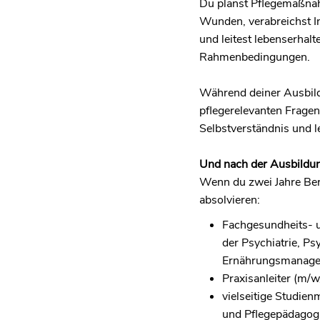
Du planst Pflegemaßnah
Wunden, verabreichst In
und leitest lebenserhal
Rahmenbedingungen.
Während deiner Ausbild
pflegerelevanten Fragen
Selbstverständnis und l
Und nach der Ausbildu
Wenn du zwei Jahre Ber
absolvieren:
Fachgesundheits- u
der Psychiatrie, P
Ernährungsmanag
Praxisanleiter (m/w
vielseitige Studie
und Pflegepädagogi