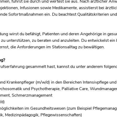
men, führst sie durch und wertest sie aus. Nach ärztlicher An
jektionen, Infusionen sowie Medikamente, assistierst bei ärzt
tende Sofortmaßnahmen ein. Du beachtest Qualitätskriterien und
ung wirst du befähigt, Patienten und deren Angehörige in gesu
 zu unterstützen, zu beraten und anzuleiten. Du entwickelst ein 
ernst, die Anforderungen im Stationsalltag zu bewältigen.
ng?
ufserfahrung gesammelt hast, kannst du unter anderem folgend
nd Krankenpfleger (m/w/d) in den Bereichen Intensivpflege und 
sychosomatik und Psychotherapie, Palliative Care, Wundmanage
ement, Schmerzmanagement
/d)
nmöglichkeiten im Gesundheitswesen (zum Beispiel Pflegemana
k, Medizinpädagogik, Pflegewissenschaften)