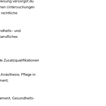
weisung versorgst du
lichen Untersuchungen
 rechtliche
ndheits- und
berufliches
e Zusatzqualifikationen
Anästhesie, Pflege in
ment,
gement, Gesundheits-