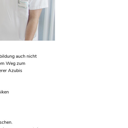
bildung auch nicht
f dem Weg zum
erer Azubis
niken
nschen.