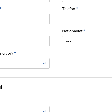
*
Telefon
*
Nationalität
*
---
ung vor?
*
uf