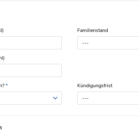
J)
Familienstand
---
hl)
en?
*
Kündigungsfrist
---
n