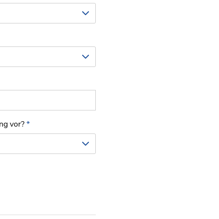
ung vor?
*