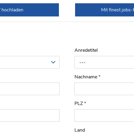
f hochladen
Mit finest jobs
Anredetitel
---
Nachname
*
PLZ
*
Land