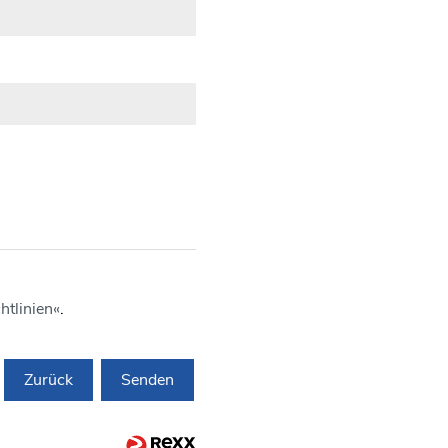
htlinien
.
Zurück
Senden